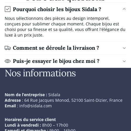
Pourquoi choisir les bijoux Sidala ?
Nous sélectionnons des pièces au design intemporel,
conçues pour sublimer chaque moment. Chaque bijou est
choisi pour sa finesse et sa qualité, vous offrant l'élégance du
luxe à un prix juste.
Comment se déroule la livraison ?
Puis-je essayer le bijou chez moi ?
Nos informations
Nom de l’entreprise :
Sidala
Adresse
: 64 Rue Jacques Monod, 52100 Saint-Dizier, France
Email
:
info@sidala.com
Horaires du service client
Lundi à vendredi :
8h00 – 17h00
Samedi et dimanche :
9h00 – 16h00