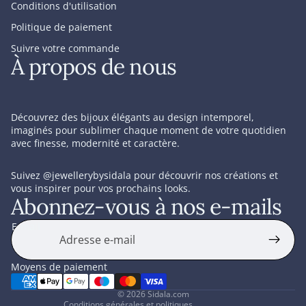
Conditions d'utilisation
Politique de paiement
Suivre votre commande
À propos de nous
Découvrez des bijoux élégants au design intemporel,
imaginés pour sublimer chaque moment de votre quotidien
avec finesse, modernité et caractère.
Suivez
@jewellerybysidala
pour découvrir nos créations et
vous inspirer pour vos prochains looks.
Abonnez-vous à nos e-mails
tique de confidentialité
itique de retour et de remboursement
E-mail
itions d’utilisation
itique d’expédition
Moyens de paiement
rdonnées
© 2026
Sidala.com
Conditions générales et politiques