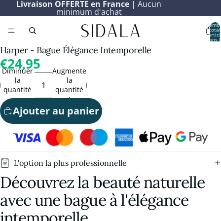
Livraison OFFERTE en France
| Aucun
minimum d'achat
Nomb
total
d’artic
dans l
panier:
Harper - Bague Élégance Intemporelle
€24,95
Diminuer
Augmenter
la
la
quantité
quantité
Ajouter au panier
L'option la plus professionnelle
Découvrez la beauté naturelle
avec une bague à l'élégance
intemporelle