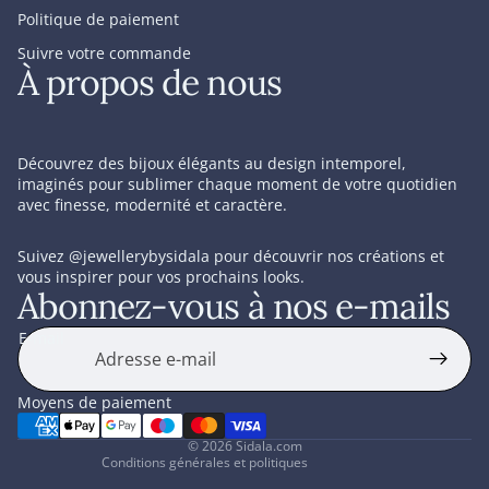
Politique de paiement
Suivre votre commande
À propos de nous
Découvrez des bijoux élégants au design intemporel,
imaginés pour sublimer chaque moment de votre quotidien
avec finesse, modernité et caractère.
Suivez
@jewellerybysidala
pour découvrir nos créations et
vous inspirer pour vos prochains looks.
Abonnez-vous à nos e-mails
tique de confidentialité
itique de retour et de remboursement
E-mail
itions d’utilisation
itique d’expédition
Moyens de paiement
rdonnées
© 2026
Sidala.com
Conditions générales et politiques