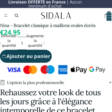
Livraison OFFERTE en France
| Aucun
minimum d'achat
Nomb
total
d’artic
dans l
panier:
Nina - Bracelet classique à maillons ovales dorés
€24,95
Diminuer
Augmenter
la
la
quantité
quantité
Ajouter au panier
L'option la plus professionnelle
Rehaussez votre look de tous
les jours grâce à l'élégance
intemporelle de ce bracelet